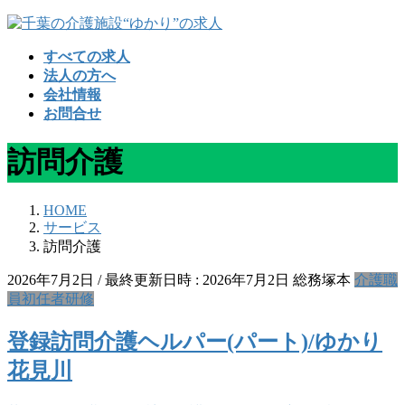
コ
ナ
ン
ビ
すべての求人
テ
ゲ
法人の方へ
ン
ー
会社情報
ツ
シ
お問合せ
へ
ョ
ス
ン
訪問介護
キ
に
ッ
移
プ
動
HOME
サービス
訪問介護
2026年7月2日
/ 最終更新日時 :
2026年7月2日
総務塚本
介護職
員初任者研修
登録訪問介護ヘルパー(パート)/ゆかり
花見川