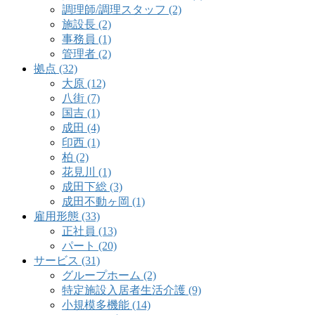
調理師/調理スタッフ (2)
施設長 (2)
事務員 (1)
管理者 (2)
拠点 (32)
大原 (12)
八街 (7)
国吉 (1)
成田 (4)
印西 (1)
柏 (2)
花見川 (1)
成田下総 (3)
成田不動ヶ岡 (1)
雇用形態 (33)
正社員 (13)
パート (20)
サービス (31)
グループホーム (2)
特定施設入居者生活介護 (9)
小規模多機能 (14)