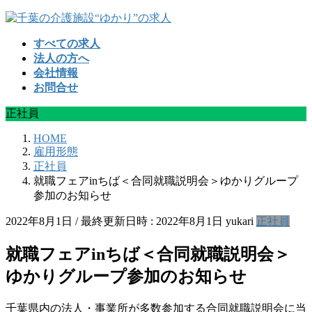
コ
ナ
ン
ビ
すべての求人
テ
ゲ
法人の方へ
ン
ー
会社情報
ツ
シ
お問合せ
へ
ョ
ス
ン
正社員
キ
に
ッ
移
HOME
プ
動
雇用形態
正社員
就職フェアinちば＜合同就職説明会＞ゆかりグループ
参加のお知らせ
2022年8月1日
/ 最終更新日時 :
2022年8月1日
yukari
正社員
就職フェアinちば＜合同就職説明会＞
ゆかりグループ参加のお知らせ
千葉県内の法人・事業所が多数参加する合同就職説明会に当